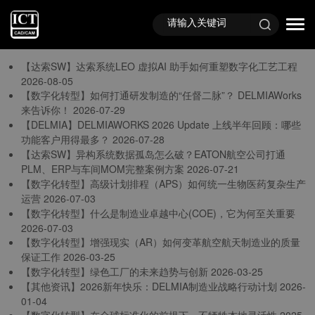
首页
TAG标签
与
“DELMIA资讯”
相关的标签
【达索SW】达索系统LEO 虚拟AI 助手如何重塑数字化工艺工程
2026-08-05
【数字化转型】如何打通研发制造的“任督二脉”？ DELMIAWorks
来告诉你！
2026-07-29
【DELMIA】DELMIAWORKS 2026 Update 上线半年回顾：哪些
功能客户用得最多？
2026-07-28
【达索SW】异构系统数据孤岛怎么破？EATON航空公司打通
PLM、ERP与车间MOM完整案例方案
2026-07-21
【数字化转型】高级计划排程（APS）如何统一生物医药复杂生产
运营
2026-07-03
【数字化转型】什么是制造业卓越中心(COE)，它为何至关重要
2026-07-03
【数字化转型】增强现实（AR）如何变革航空航天制造业的质量
保证工作
2026-03-25
【数字化转型】绿色工厂的未来趋势与创新
2026-03-25
【其他资讯】2026新年快乐：DELMIA制造业战略行动计划
2026-
01-04