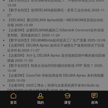
【数字化转型】在全球标准化的前提下，不牺牲本地灵活性
2025-
12-09
【数字化转型】使用DELMIA虚拟调试：变革工业自动化
2025-11-
27
【DELMIA】通过DELMIA Apriso的统一MES/MOM层实现自动化
合规
2025-12-09
【达索SW】达索DELMIA机械加工与Sandvik Coromant合作实现
更智能、更快速的加工
2025-11-24
【数字化转型】DELMIAWorks如何提高工厂生产质量
2025-12-09
【达索SW】DELMIA Apriso 如何在不减慢生产速度的情况下实现
近岸外包
2025-11-07
【达索SW】为什么 DELMIA Apriso 是您抵御贸易中断的最佳防御
措施
2025-11-03
【数字化转型】制造企业如何找到最好的制造 ERP 系统？
2025-
10-09
【达索SW】CoorsTek 等制造商使用 DELMIA Apriso 来利用颠覆
2025-10-09
【达索SW】2025工博会｜浪潮与达索系统携手发布inSuite by
DELMIAWorks联合解决方案
2025-09-29
【数字化转型】从混乱到控制：基于活动的实时成本核算改变制造
经济
2025-09-25
课堂
首页
我的
咨询
上一页
1
2
3
4
下一页