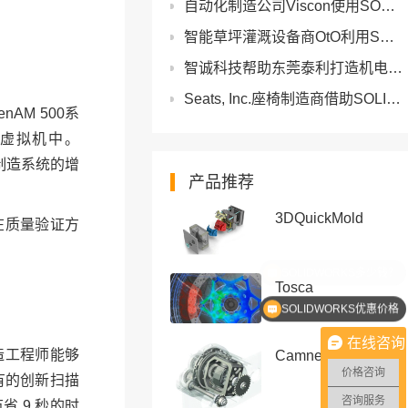
自动化制造公司Viscon使用SOLIDWORKS大幅减少工厂布局设计错误并简化运营
智能草坪灌溉设备商OtO利用SOLIDWORKS和3DEXPERIENCE降低开发成本
智诚科技帮助东莞泰利打造机电一体化协同设计
Seats, Inc.座椅制造商借助SOLIDWORKS仿真解决方案推动创新
AM 500系
E虚拟机中。
材制造系统的增
产品推荐
3DQuickMold
在质量验证方
Tosca
SOLIDWORKS优惠价格
在线咨询
制造工程师能够
Camnetics
价格咨询
有的创新扫描
咨询服务
 9 秒的时