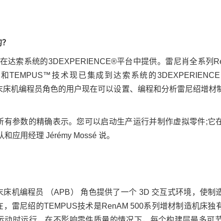
。
的？
已在达索系统的3DEXPERIENCE®平台中提供。雷尼肖全系列Ren
TEMPUS™技术现已集成到达索系统的3DEXPERIENC
MIA 粉末床机编程员角色的用户现在可以设置、编程和分析雷尼绍增
所有参数的精确表示。您可以启动生产运行并制作虚拟零件;它
用经理 Jérémy Mossé 说。
IA 粉末床机编程员 （APB） 角色提供了一个 3D 交互式环境，使
雷尼绍的TEMPUS技术是RenAM 500系列增材制造机床独
运动时运行，在不影响零件质量的情况下，每个构建层最多可节省