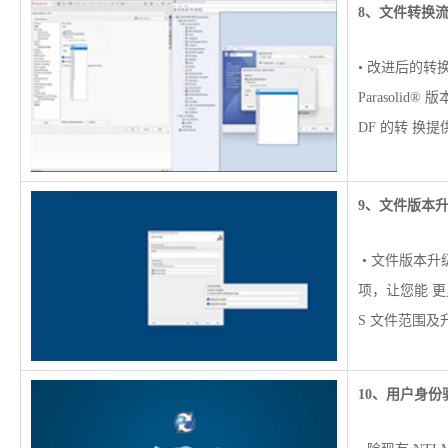
8、文件转换
• 改进后的转
Parasolid® 版
DF 的转 换
9、文件版本
• 文件版本
项，让您能 更
S 文件范围及
10、用户身