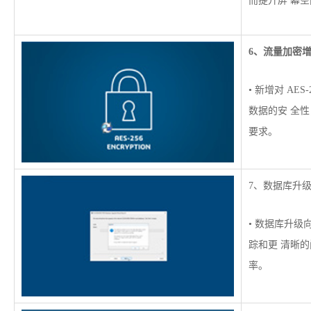
而提升屏 幕
6、流量加密
• 新增对 AE
数据的安 全
要求。
7、数据库升
• 数据库升
踪和更 清晰
率。