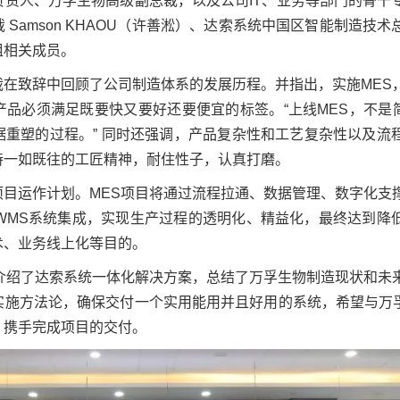
负责人、万孚生物高级副总裁，以及公司IT、业务等部门的骨干
Samson KHAOU（许善淞）、达索系统中国区智能制造技术
组相关成员。
裁在致辞中回顾了公司制造体系的发展历程。并指出，实施MES
品必须满足既要快又要好还要便宜的标签。“上线MES，不是简
据重塑的过程。” 同时还强调，产品复杂性和工艺复杂性以及流
持一如既往的工匠精神，耐住性子，认真打磨。
项目运作计划。MES项目将通过流程拉通、数据管理、数字化支
及WMS系统集成，实现生产过程的透明化、精益化，最终达到降
术、业务线上化等目的。
庚介绍了达索系统一体化解决方案，总结了万孚生物制造现状和未
实施方法论，确保交付一个实用能用并且好用的系统，希望与万孚
，携手完成项目的交付。