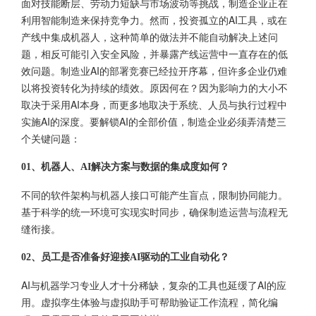
面对技能断层、劳动力短缺与市场波动等挑战，制造企业正在
利用智能制造来保持竞争力。然而，投资孤立的AI工具，或在
产线中集成机器人，这种简单的做法并不能自动解决上述问
题，相反可能引入安全风险，并暴露产线运营中一直存在的低
效问题。制造业AI的部署竞赛已经拉开序幕，但许多企业仍难
以将投资转化为持续的绩效。原因何在？因为影响力的大小不
取决于采用AI本身，而更多地取决于系统、人员与执行过程中
实施AI的深度。要解锁AI的全部价值，制造企业必须弄清楚三
个关键问题：
01、机器人、AI解决方案与数据的集成度如何？
不同的软件架构与机器人接口可能产生盲点，限制协同能力。
基于科学的统一环境可实现实时同步，确保制造运营与流程无
缝衔接。
02、员工是否准备好迎接AI驱动的工业自动化？
AI与机器学习专业人才十分稀缺，复杂的工具也延缓了AI的应
用。虚拟孪生体验与虚拟助手可帮助验证工作流程，简化编