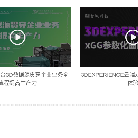
台3D数据源贯穿企业业务全
3DEXPERIENCE云
流程提高生产力
体