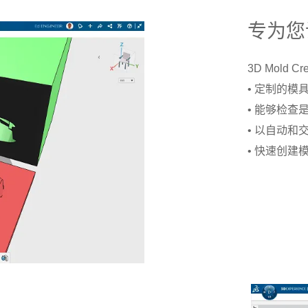
专为您
3D Mol
• 定制的
• 能够检
• 以自动
• 快速创