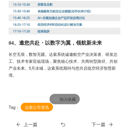
04、邀您共赴・以数字为翼，领航新未来
长空无垠，数智无疆。达索系统诚邀航空产业决策者、研发总
工、技术专家莅临现场，聚焦核心技术、共商转型路径、共创
产业未来。5月冰城，达索系统期待与您共启低空经济智慧新
境。
加入收藏
Tag：
达索公司资讯
上一篇
下一篇