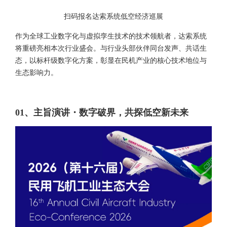
扫码报名达索系统低空经济巡展
作为全球工业数字化与虚拟孪生技术的技术领航者，达索系统
将重磅亮相本次行业盛会。与行业头部伙伴同台发声、共话生
态，以标杆级数字化方案，彰显在民机产业的核心技术地位与
生态影响力。
01、主旨演讲・数字破界，共探低空新未来