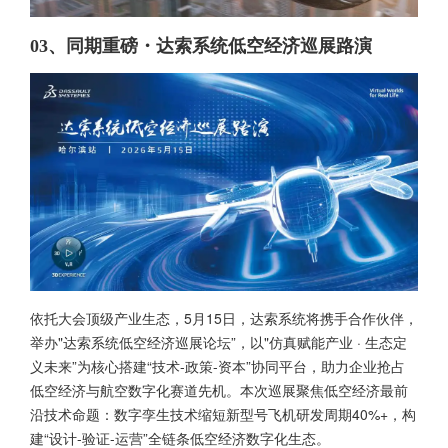
03、同期重磅・达索系统低空经济巡展路演
依托大会顶级产业生态，5月15日，达索系统将携手合作伙伴，
举办"达索系统低空经济巡展论坛”，以"仿真赋能产业 · 生态定
义未来”为核心搭建“技术-政策-资本”协同平台，助力企业抢占
低空经济与航空数字化赛道先机。本次巡展聚焦低空经济最前
沿技术命题：数字孪生技术缩短新型号飞机研发周期40%+，构
建“设计-验证-运营”全链条低空经济数字化生态。