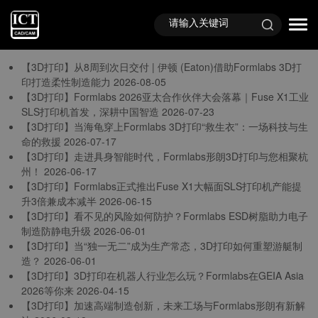
首页
TAG标签
与
“Formlabs资讯”
相关的标签
【3D打印】从8周到次日交付 | 伊顿 (Eaton)借助Formlabs 3D打
印打造柔性制造能力
2026-08-05
【3D打印】Formlabs 2026亚太合作伙伴大会落幕｜Fuse X1工业
SLS打印机首发，深耕中国智造
2026-07-23
【3D打印】当海龟穿上Formlabs 3D打印“救生衣”：一场科技与生
命的救援
2026-07-17
【3D打印】走进具身智能时代，Formlabs形朗3D打印与您相聚杭
州！
2026-06-17
【3D打印】Formlabs正式推出Fuse X1大幅面SLS打印机产能提
升3倍兼成本减半
2026-06-15
【3D打印】看不见的风险如何防护？Formlabs ESD树脂助力电子
制造防静电升级
2026-06-01
【3D打印】当“独一无二”成为生产常态，3D打印如何重塑游艇制
造？
2026-06-01
【3D打印】3D打印在机器人行业怎么玩？Formlabs在GEIA Asia
2026等你来
2026-04-15
【3D打印】加速高端制造创新，未来工场与Formlabs形朗有新解