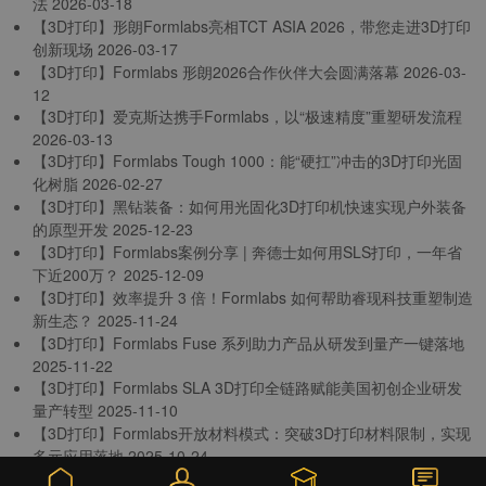
法
2026-03-18
【3D打印】形朗Formlabs亮相TCT ASIA 2026，带您走进3D打印
创新现场
2026-03-17
【3D打印】Formlabs 形朗2026合作伙伴大会圆满落幕
2026-03-
12
【3D打印】爱克斯达携手Formlabs，以“极速精度”重塑研发流程
2026-03-13
【3D打印】Formlabs Tough 1000：能“硬扛”冲击的3D打印光固
化树脂
2026-02-27
【3D打印】黑钻装备：如何用光固化3D打印机快速实现户外装备
的原型开发
2025-12-23
【3D打印】Formlabs案例分享 | 奔德士如何用SLS打印，一年省
下近200万？
2025-12-09
【3D打印】效率提升 3 倍！Formlabs 如何帮助睿现科技重塑制造
新生态？
2025-11-24
【3D打印】Formlabs Fuse 系列助力产品从研发到量产一键落地
2025-11-22
【3D打印】Formlabs SLA 3D打印全链路赋能美国初创企业研发
量产转型
2025-11-10
【3D打印】Formlabs开放材料模式：突破3D打印材料限制，实现
多元应用落地
2025-10-24
【3D打印】21 克鼠标背后的 Form 力量：3D 打印重塑精密制造